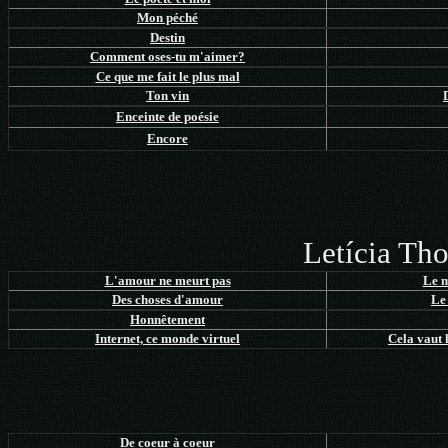
Mon péché
Destin
Comment oses-tu m'aimer?
Ce que me fait le plus mal
Ton vin
Enceinte de poésie
Encore
Letícia Th
L'amour ne meurt pas
Le m
Des choses d'amour
Le
Honnêtement
Internet, ce monde virtuel
Cela vaut l
De coeur à coeur