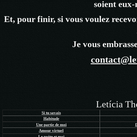
soient eux-
Et, pour finir, si vous voulez recev
Je vous embrasse 
contact@le
Letícia T
Si tu savais
Habitude
Une partie de moi
D
Amour virtuel
Le poète et moi