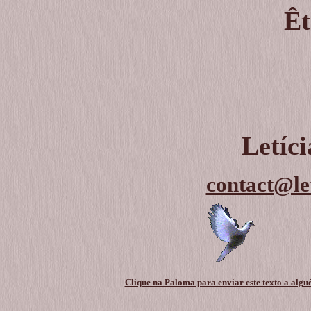
Êt
Letíc
contact@le
Clique na Paloma para enviar este texto a algu