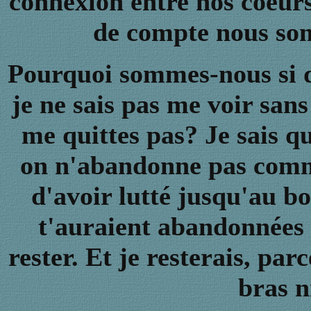
connexion entre nos coeurs.
de compte nous so
Pourquoi sommes-nous si di
je ne sais pas me voir san
me quittes pas? Je sais qu
on n'abandonne pas comme
d'avoir lutté jusqu'au b
t'auraient abandonnées
rester. Et je resterais, parc
bras ni