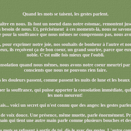
Quand les mots se taisent, les gestes parlent.
araître en nous. Ils font un noeud dans notre estomac, remontent ju
s besoin de nous. Et, précisément à ces moments-là, nous ne savons 
e pour la souffrance que nous mêmes ne comprenons pas, nous avons
t, pour exprimer notre joie, nos souhaits de bonheur à l'autre et 
x, ils reçoivent ça de bon coeur, un grand sourire, parce que eux auss
noble. C'est mille fois mieux que l'oubli.
consolation quand nous mêmes, nous avons notre coeur meurtri par 
conscients que nous ne pouvons rien faire.
les douleurs passent, comme passent les nuits de lune et les beaux j
r la souffrance, qui puisse apporter la consolation immédiate, qui 
les mots meurent!
is... voici un secret qui n'est connu que des anges: les gestes parle
e de voix douce. Une présence, même muette, parle énormément. Pre
in qui tient une autre main parle comme plusieurs bouches et des
 mots se refusent à sortir de toi, dis-le avec des gestes. L'autre c