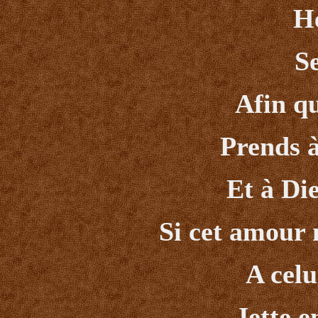
H
S
Afin qu
Prends à
Et à Di
Si cet amour 
A celu
Jette e