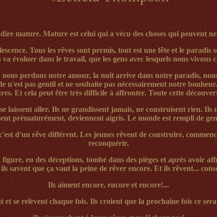
e dire mature.
Mature
est
celui qui a vécu des choses
qui peuvent ne 
scence. Tous les rêves sont permis, tout est une fête et
le
paradis s
a évoluer dans le travail, que les gens avec lesquel
s
nous vivons c
: nous perdons notre amour, la nuit arrive dans notre paradis, nous 
 n'est pas gentil et ne souhaite pas
nécessairement
notre bonheur
ures. Et
cela peut être très difficile à affronter
. Toute cette découvert
et se laissent aller. Ils ne grandissent jamais, ne construisent rien. 
issent prématurément, deviennent
aigris
. Le monde est rempli de gens
c'est d'un rêve différent. Les jeunes rêvent de construire, commen
reconquérir.
 figure, eu des déceptions, tombé dans des pièges et après avoir aff
ils savent que ça vaut la peine de rêver encore. Et ils rêvent... co
Ils aiment encore, encore et encore!...
t et se relèvent chaque fois. Ils croient que la prochaine fois ce sera