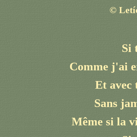
©
Letí
Si 
Comme j'ai en
Et avec t
Sans jam
Même si la vi