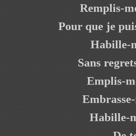
Remplis-moi
Pour que je puis
Habille-
Sans regrets
Emplis-mo
Embrasse-m
Habille-m
De t