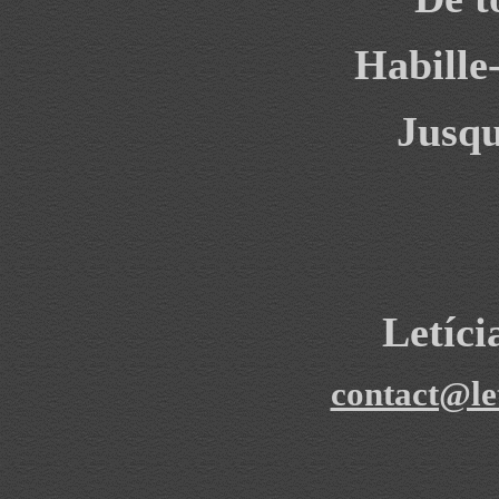
Habille
J
usqu
Letíc
contact@le