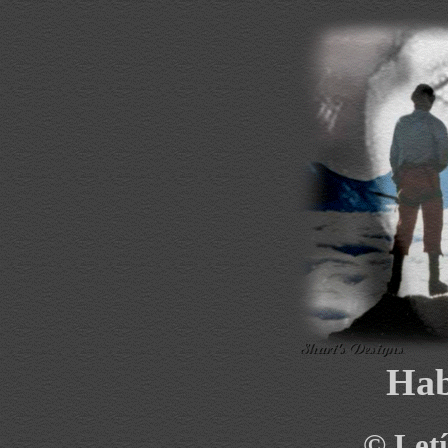
Hab
©
Letí