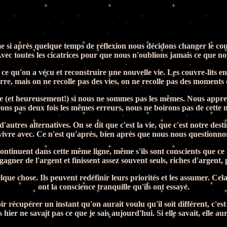
 si après quelque temps de réflexion nous décidons changer le cour
vec toutes les cicatrices pour que nous n'oublions jamais ce que no
e qu'on a vécu et reconstruire une nouvelle vie. Les couvre-lits en 
re, mais on ne recolle pas des vies, on ne recolle pas des moments q
 (et heureusement!) si nous ne sommes pas les mêmes. Nous appren
ns pas deux fois les mêmes erreurs, nous ne boirons pas de cette
res alternatives. On se dit que c'est la vie, que c'est notre destin
vivre avec. Ce n'est qu'après, bien après que nous nous questionno
s continuent dans cette même ligne, même s'ils sont conscients que c
gagner de l'argent et finissent assez souvent seuls, riches d'argent
lque chose. Ils peuvent redéfinir leurs priorités et les assumer. Cel
ont la conscience tranquille qu'ils ont essayé.
ir récupérer un instant qu'on aurait voulu qu'il soit différent, c'es
is hier ne savait pas ce que je sais aujourd'hui. Si elle savait, elle 