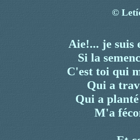
©
Letí
Aie!... je suis
Si la semen
C'est toi qui 
Qui a trava
Qui a plant
M'a féco