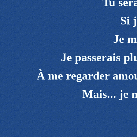
Tu ser
Si 
Je m
Je passerais p
À me regarder amour
Mais... je 