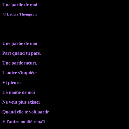
Une partie de moi
©
Letícia Thompson
Une partie de moi
Part quand tu pars.
Une partie meurt
,
L'autre s'inquiète
E
t pleure
.
La moitié de moi
Ne veut plus exister
Q
uand elle te voit
part
ir
E
l'autre moitié renaît