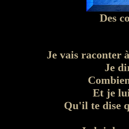
Des c
o
Je vais raconter 
Je di
Combien 
Et je l
Qu'il te dise