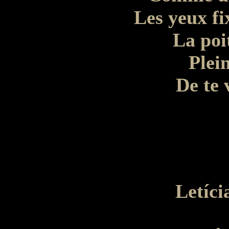
Les yeux fi
La poi
Plei
De te 
Letíc