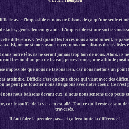
©
Letícia Thompson
fficile avec l'impossible et nous ne faisons de ça qu'une seule et mê
 obstacles, généralement grands. L'impossible est une sortie sans issu
 cette différence. C'est quand les forces nous abandonnent, le passé
 yeux. Et, même si nous osons rêver, nous nous disons des réalistes e
 dans notre tête, ils ne seront jamais trop loin de nous. Alors, ils 
auront besoin d'un peu de travail, persévérance, une attitude positi
e impossible que nous ne faisons rien, car nous mettons un point f
t pas atteindre. Difficile c'est quelque chose qui vient avec des diffi
n ne peut pas toucher nous atteignons avec notre coeur. Ce n'est pas
i nous nous baissons devant eux, si nous nous sentons trop petits 
, car le souffle de la vie s'en est allé. Tout ce qu'il reste ce sont 
traversés.
Il faut faire le premier pas... et ça fera toute la différence!