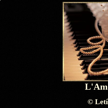
L'Amo
©
Letí