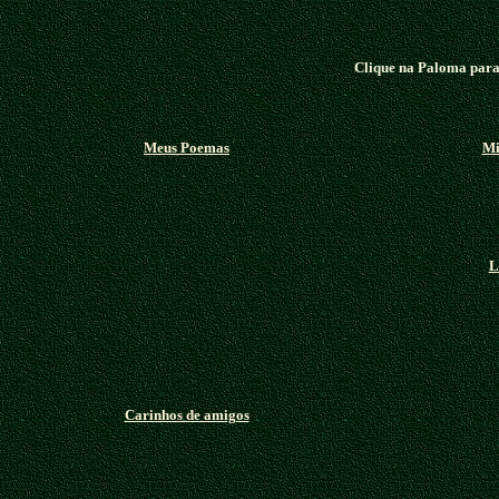
Clique na Paloma para 
Meus Poemas
Mi
L
Carinhos de amigos