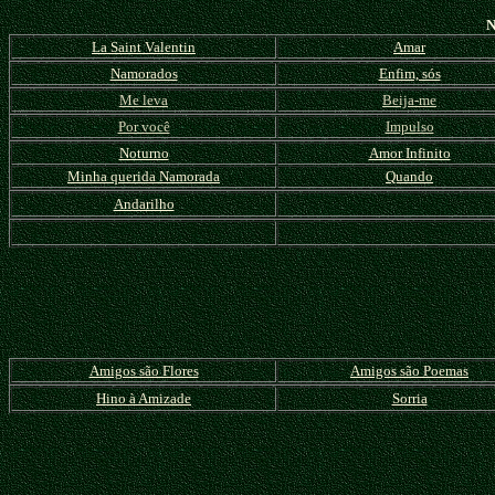
N
La Saint Valentin
Amar
Namorados
Enfim, sós
Me leva
Beija-me
Por você
Impulso
Noturno
Amor Infinito
Minha querida Namorada
Quando
Andarilho
Amigos são Flores
Amigos são Poemas
Hino à Amizade
Sorria