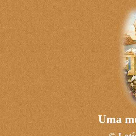
Uma m
©
Letí