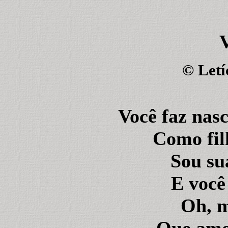
V
©
Letí
Você faz nas
Como fil
Sou sua
E você
Oh, m