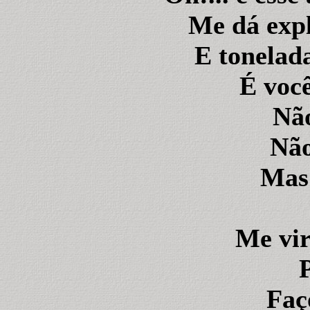
Me dá expl
E tonelad
É você
Não
Não
Mas 
Me vir
Faç