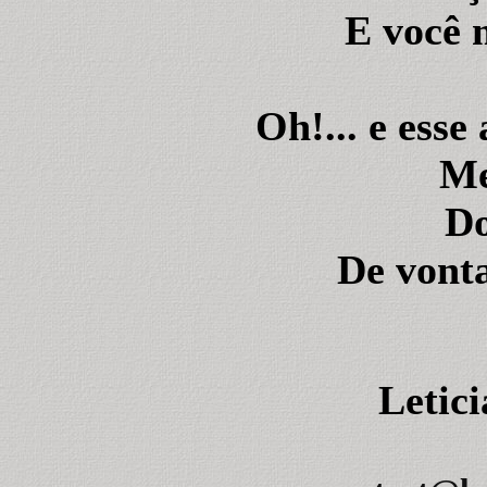
E você 
Oh!... e esse
Me
Do
De vonta
Letic