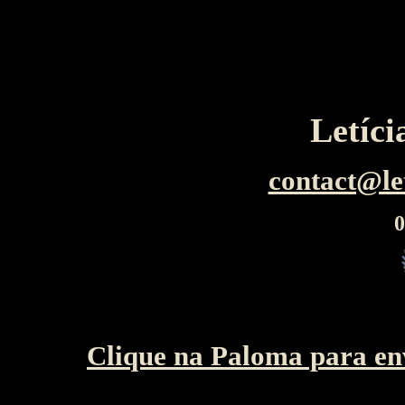
Letíc
contact@le
0
Clique na Paloma para env