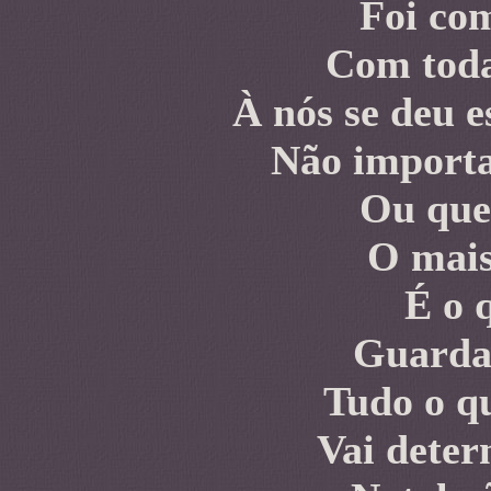
Foi co
Com toda
À nós se deu e
Não importa
Ou que 
O mais
É o 
Guarda 
Tudo o q
Vai deter