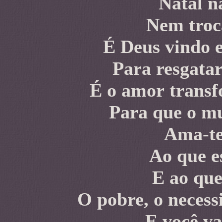
Natal n
Nem troca
É Deus vindo
Para resgata
É o amor transf
Para que o mu
Ama-te
Ao que e
E ao que
O pobre, o necess
E você va