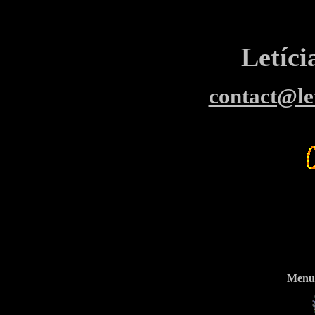
Letíc
contact@le
Menu 