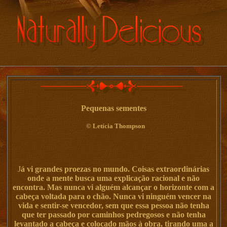
Pequenas sementes
©
Letícia Thompson
J
á
vi grandes proezas no mundo. Coisas extraordinárias
onde a mente busca uma explicação racional e não
encontra. Mas nunca vi alguém alcançar o horizonte com a
cabeça voltada para o chão. Nunca vi ninguém vencer na
vida e sentir-se vencedor, sem que essa pessoa não tenha
que ter passado por caminhos pedregosos e não tenha
levantado a cabeça e colocado mãos à obra, tirando uma a