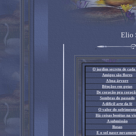
Elio
.
O jardim secreto de cad
Amigos são flores
A boa árvore
Bênçãos em gotas
De coração pra coraçã
Sombras do passado
A difícil arte da fé
O valor do sofriment
Há coisas bonitas na vi
A submissão
Rosas
E o sol nasce novamen