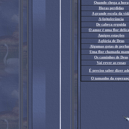
Quando chega a hora
Horas perdidas
A grande escola da vid
A (in)tolerância
De cabeça erguida
O amor é uma flor delic
Amigos estações
A glória de Deus
Algumas gotas de perf
Uma flor chamada mam
Os caminhos de Deus
Vai rever as rosas
É preciso saber dizer ad
O tamanho da esperan