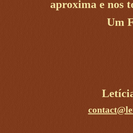
aproxima e nos t
Um Fe
Letíc
contact@le