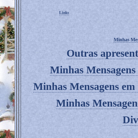
Links
Minhas Men
Outras apresent
Minhas Mensagens 
Minhas Mensagens em 
Minhas Mensagen
Div