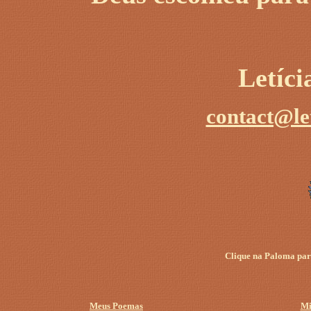
Letíc
contact@le
Clique na Paloma para
Meus Poemas
Mi