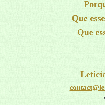
Porqu
Que esse
Que ess
Letíc
contact@le