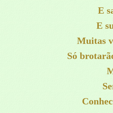
E s
E su
Muitas v
Só brotarã
M
Se
Conhece