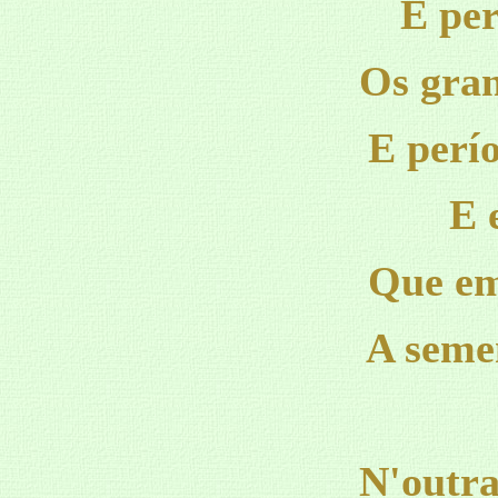
E per
Os gran
E perío
E 
Que em
A seme
N'outra