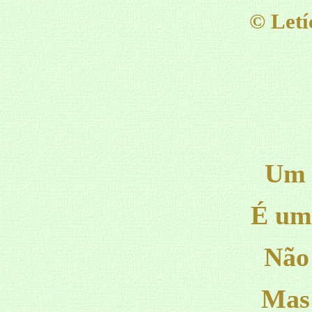
©
Letí
Um 
É um
Não 
Mas 