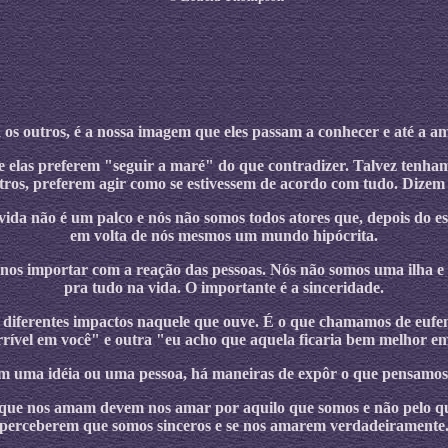
 outros, é a nossa imagem que eles passam a conhecer e até a am
 elas preferem "seguir a maré" do que contradizer. Talvez tenham 
utros, preferem agir como se estivessem de acordo com tudo. Dize
vida não é um palco e nós não somos todos atores que, depois do e
em volta de nós mesmos um mundo hipócrita.
 nos importar com a reação das pessoas. Nós não somos uma ilha 
pra tudo na vida. O importante é a sinceridade.
 diferentes impactos naquele que ouve. É o que chamamos de eufe
rrível em você" e outra "eu acho que aquela ficaria bem melhor e
 uma idéia ou uma pessoa, há maneiras de expôr o que pensamos
ue nos amam devem nos amar por aquilo que somos e não pelo que 
perceberem que somos sinceros e se nos amarem verdadeiramente