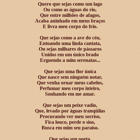
Quero que sejas como um lago
Ou como as águas do rio,
Que entre milhões de afagos,
Acaba aninhado em meus braços
E livra meu corpo do frio.
Que sejas como a ave do céu,
Entoando uma linda cantata,
Ou sejas milhares de pássaros
Unidos em um único brado
Erguendo a mim serenatas...
Que sejas uma flor única
Que nasce sem ninguém notar,
Que venha ornar meus cabelos,
Perfumar meu corpo inteiro,
Sonhando em me amar.
Que sejas um peixe vadio,
Que, levado por águas tranqüilas
Procurando ver meu sorriso,
Fica louco, perde o siso,
Busca em mim seu paraíso.
Que sejas um poeta,