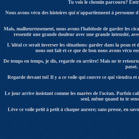
Tu vois le chemin parcouru
? Ent
Nous avons vécu des histoires qui n'appartiennent à personne d
Ma
i
s,
malheureusement
,
nous avons l'habitude de garder les cic
ressentir une grande douleur avec une grande intensité, avec
L'idéal ce serait inverser les situations: garder dans la peau et 
nous ont fait et ce que de bon nous avons vécu en
De temps en temps, je dis, regarde en arrière! Mais ne te retourne
passé,
Regarde devant toi
!
Il y a ce voile qui couvre ce qui viendra et
Le jour arrive insistant c
o
mme les marées de l'océan
.
Parfois ca
seul, même quand tu te sens 
Lève
ce voile petit à petit à chaque aurore; sans presse, en s