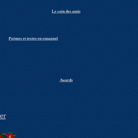
Le coin des amis
Po
èmes et textes en espagnol
Awards
er