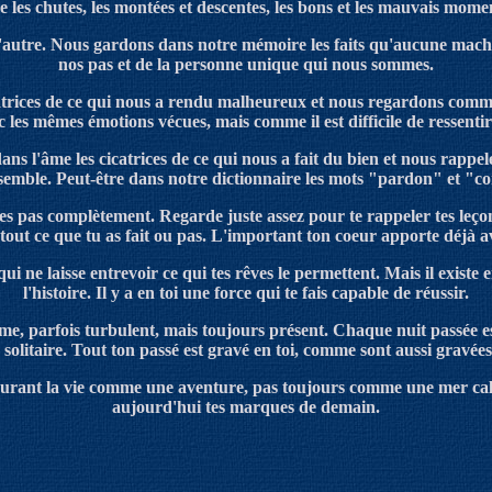
re
les chutes, les montées et descentes, les bons et les mauvais mome
'autre
.
Nous gardons dans notre mémoire les faits qu'aucune machin
nos pas et de la personne unique qui nous sommes.
atrices de ce qui nous a rendu malheureux et nous regardons comme 
 les mêmes émotions vécues, mais comme il est difficile de ressenti
dans l'âme les cicatrices de ce qui nous a fait du bien et nous rappe
semble.
Peut-être dans notre dictionnaire les mots "pardon" et "
s pas complètement. Regarde juste assez pour te rappeler tes leçons 
 tout ce que tu as fait ou pas. L'important ton coeur apporte déjà av
 qui ne laisse entrevoir ce qui tes rêves le permettent.
Ma
i
s
il existe
l'histoire. Il y a en toi une force qui te fais capable de réussir.
lme, parfois turbulent, mais toujours présent.
Chaque nuit passée es
solitaire. Tout ton passé est gravé en toi, comme sont aussi gravées 
avourant la vie comme une aventure, pas toujours comme une mer cal
aujourd'hui tes marques de demain.