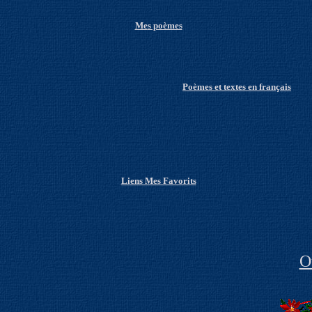
Me
s poèmes
Po
èmes et textes en français
Li
ens Mes Favorits
O