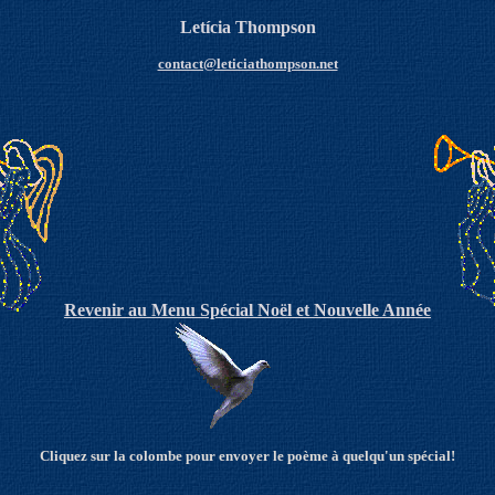
Letícia Thompson
contact@leticiathompson.net
Revenir
a
u
Menu Sp
é
cial N
oël
e
t
Nouvelle Année
Clique
z sur la colombe pour envoyer le poème à quelqu'un spécial!