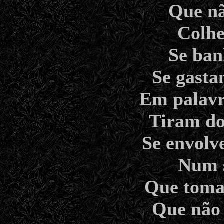
Que nã
Colhe
Se ban
Se gasta
Em palavra
Tiram do
Se envolv
Num 
Que toma 
Que não 