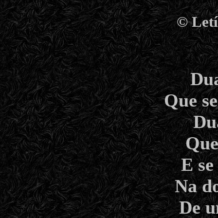
©
Letí
Du
Que se
Du
Que
E se
Na do
De u