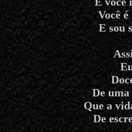
E você 
Você 
E sou 
Ass
Eu
Doce
De uma l
Que a vid
De escr