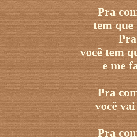
Pra com
tem que 
Pra
você tem q
e me f
Pra com
você vai
Pra com