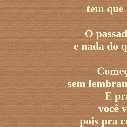
tem que 
O passad
e nada do qu
Começ
sem lembranç
E pr
você 
pois pra 