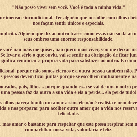
"Não posso viver sem você. Você é toda a minha vida."
imenso e incondicional. Ter alguém que nos olhe com olhos cheios
nos façam sentir únicos e especiais.
plícita. Alguém que diz ao outro frases como essas não só dá ao ou
seus ombros uma enorme responsabilidade.
e você não mais me quiser, não quero mais viver, vou me deixar mo
? Se levar a sério o que ouviu, vai se sentir na obrigação de ficar
ignifica renunciar à própria vida para satisfazer ao outro. E como
icional, porque não somos eternos e a outra pessoa também não. 
As pessoas devem ficar juntas porque se escolhem mutuamente e não
dos, pais, filhos... porque quando essa se vai de um, o outro prec
uma pessoa faz da outra a sua vida e ela a perde... ela perde tudo!
olhos pareça bonito um amor assim, ele não é realista e nem deve 
ida e nos preparar para acolher outro amor que a vida nos reser
felicidade.
as amar o bastante para respeitar que este possa respirar sem nós
compartilhar nossa vida, voluntária e feliz.