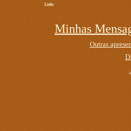
Links
Minhas Mensag
Outras apresen
D
M