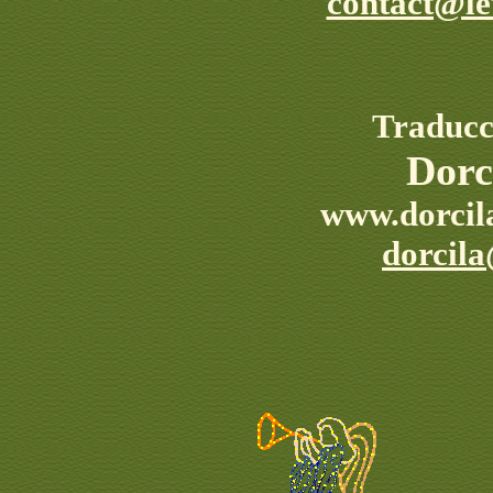
contact@le
Traducc
Dorc
www.dorcil
dorcil