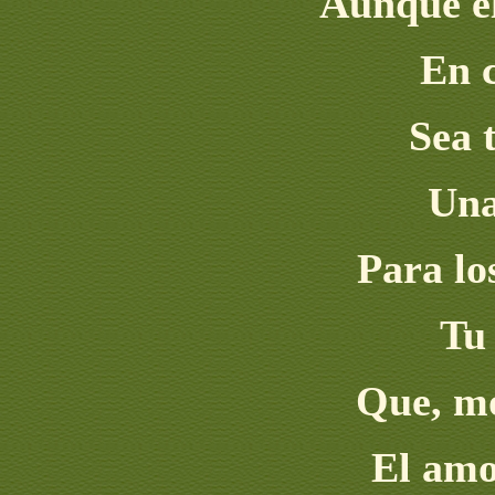
Aunque el
En c
Sea 
Una
Para lo
Tu
Que, mo
El amo