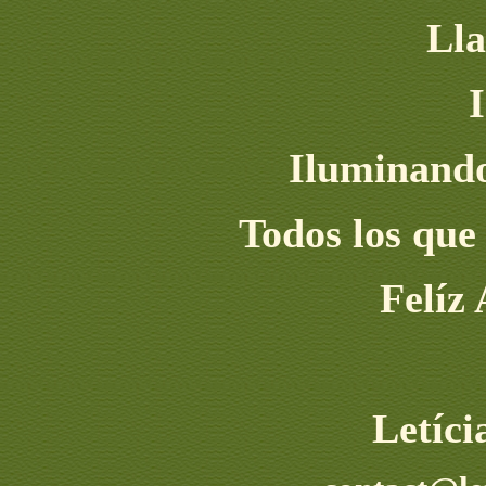
Lla
I
Iluminand
Todos los que
Felíz
Letíc