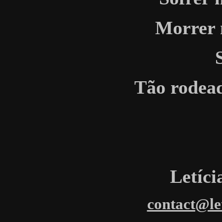
Morrer 
Tão rodead
Letíc
contact@le