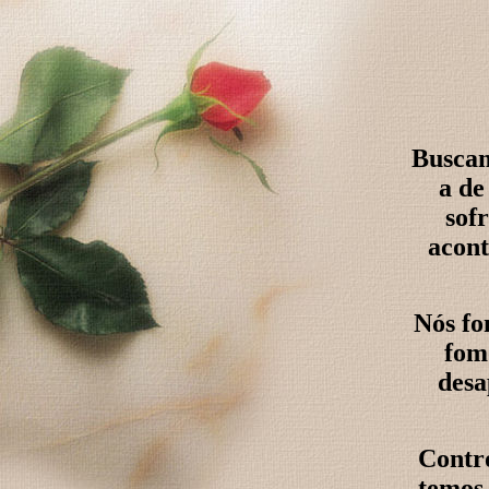
Buscam
a de
sof
acont
Nós fo
fom
desa
Contro
temos 