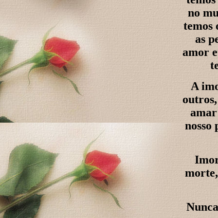
no mu
temos 
as p
amor e
t
A imo
outros,
amar 
nosso 
Imor
morte,
Nunca 