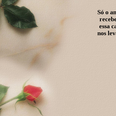
Só o a
recebe
essa c
nos le