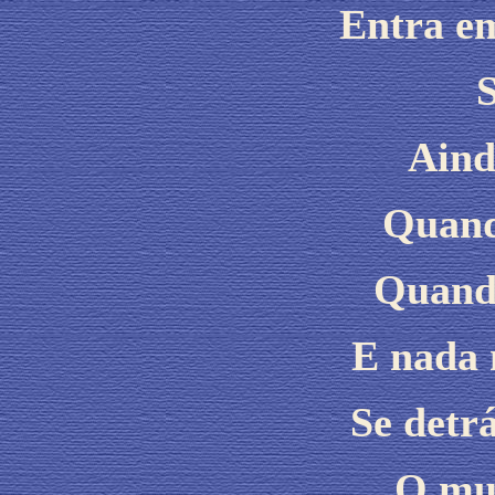
Entra em
S
Aind
Quand
Quand
E nada 
Se detr
O mun