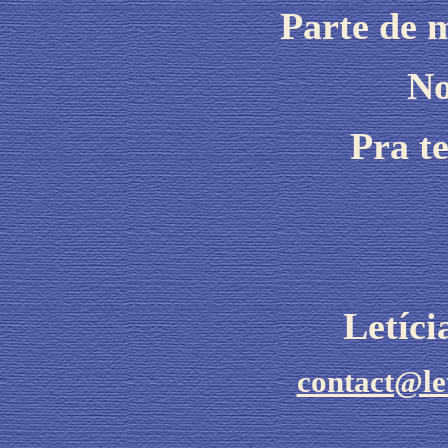
Parte de 
No
Pra t
Letíc
contact@le