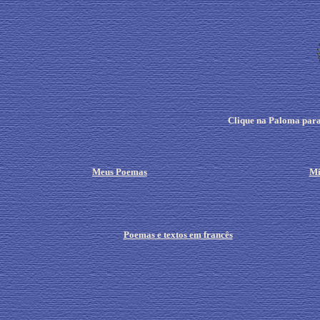
Clique na Paloma para
Meus Poemas
Mi
Poemas e textos em francês