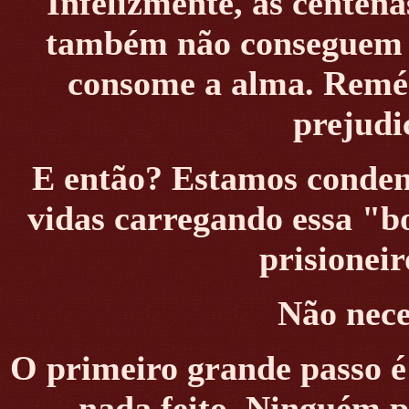
I
nfelizmente, as centen
também não conseguem c
consome a alma. Reméd
prejudi
E então? Estamos condena
vidas carregando essa "b
prisionei
Não nece
O primeiro grande passo é 
nada feito. Ninguém p