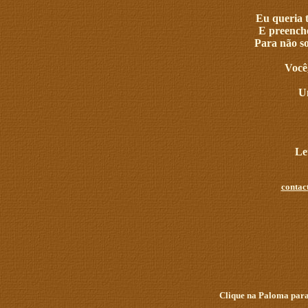
Eu queria 
E preenche
Para não s
Você
U
Le
contac
Clique na Paloma para