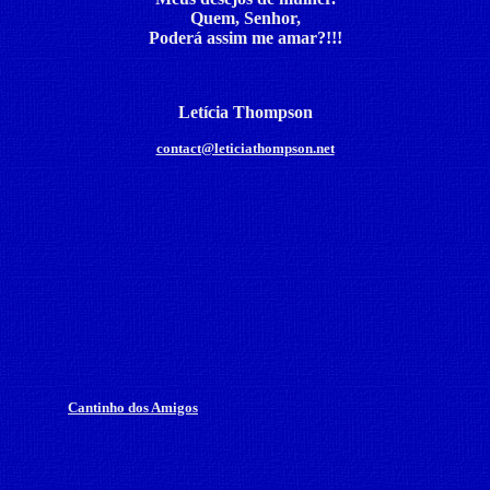
Quem, Senhor,
Poderá assim me amar?!!!
Letícia Thompson
contact@leticiathompson.net
Cantinho dos Amigos