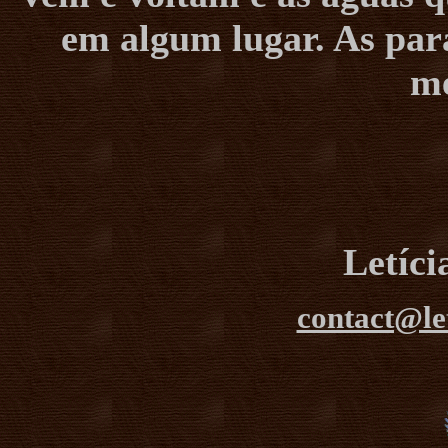
em algum lugar. As pa
me
Letíc
contact@le