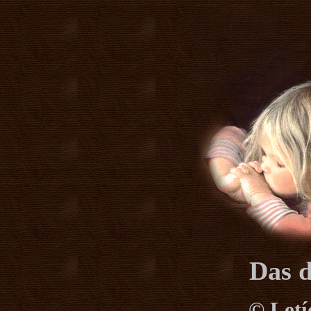
Das d
©
Letí