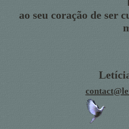
ao seu
coração de ser c
m
Letíc
contact@le