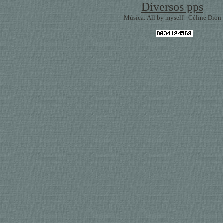
Diversos pps
Música: All by myself - Céline Dion