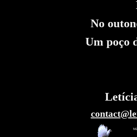
No outono
Um poço de
Letíc
contact@le
Mús