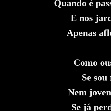
Quando é pass
E nos jar
Apenas afl
Como ous
Se sou 
Nem jovem
Se já per