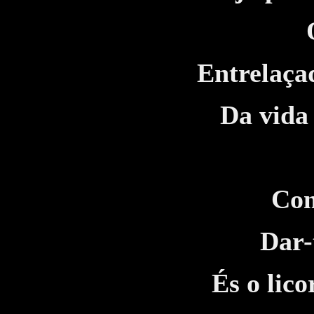
Entrelaça
Da vida 
Co
Dar-
És o lic