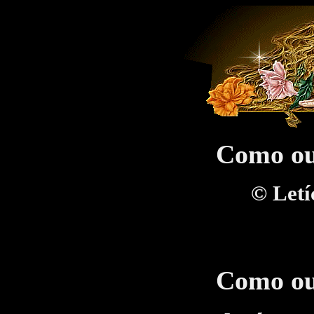
Como o
©
Letí
Como o