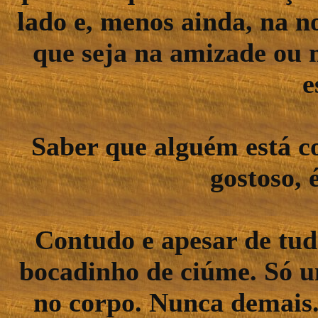
lado e, menos ainda, na n
que seja na amizade ou 
e
Saber que alguém está co
gostoso, 
Contudo e apesar de tu
bocadinho de ciúme. Só 
no corpo. Nunca demais.