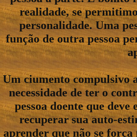
realidade, se permitim
personalidade. Uma pes
função de outra pessoa pe
a
Um ciumento compulsivo ac
necessidade de ter o cont
pessoa doente que deve e
recuperar sua auto-est
aprender que não se força 