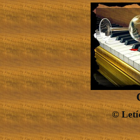
©
Letí