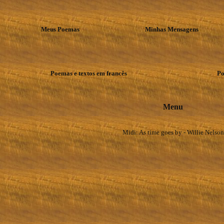
Meus Poemas
Minhas Mensagens
Poemas e textos em francês
Po
Menu
Midi: As time goes by - Willie Nelson