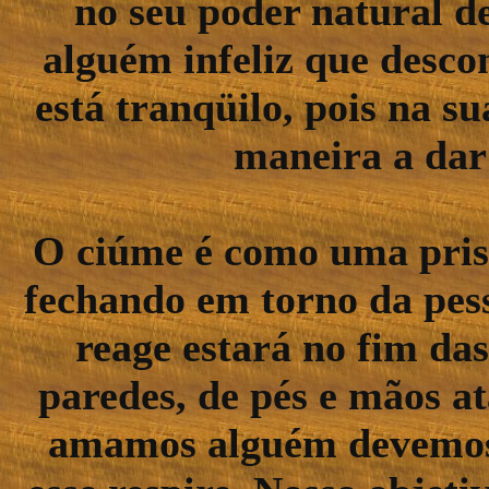
no seu poder natural d
alguém infeliz que desco
está tranqüilo, pois na s
maneira a dar
O ciúme é como uma prisã
fechando em torno da pess
reage estará no fim da
paredes, de pés e mãos a
amamos alguém devemos 