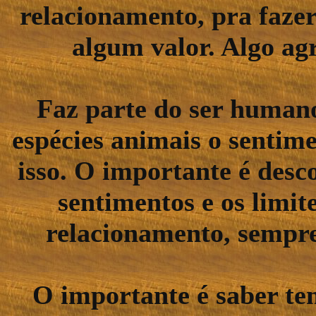
relacionamento, pra fazer
algum valor. Algo agr
Faz parte do ser human
espécies animais o sentim
isso. O importante é desc
sentimentos e os limi
relacionamento, sempre
O importante é saber te