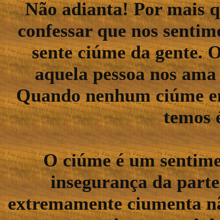
Não adianta! Por mais 
confessar que nos senti
sente ciúme da gente. O
aquela pessoa nos ama 
Quando nenhum ciúme ent
temos 
O ciúme é um sentime
insegurança da parte
extremamente ciumenta nã