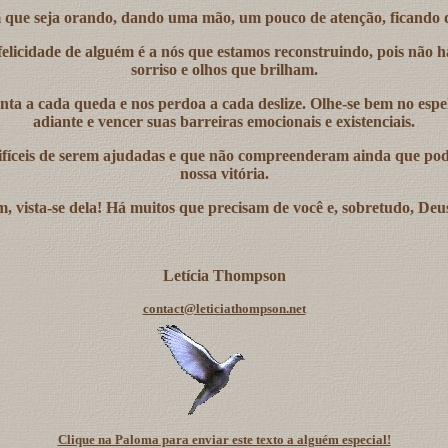
 que seja orando, dando uma mão, um pouco de atenção, ficando d
 felicidade de alguém é a nós que estamos reconstruindo, pois nã
sorriso e olhos que brilham.
nta a cada queda e nos perdoa a cada deslize. Olhe-se bem no espel
adiante e vencer suas barreiras emocionais e existenciais.
 difíceis de serem ajudadas e que não compreenderam ainda que pod
nossa vitória.
, vista-se dela! Há muitos que precisam de você e, sobretudo, Deu
Letícia Thompson
contact@leticiathompson.net
Clique na Paloma para enviar este texto a alguém especial!