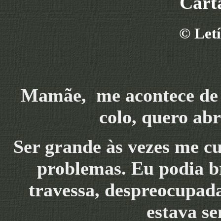
Cart
©
Letí
Mamãe, me acontece de 
colo, quero abr
Ser grande às vezes me cu
problemas. Eu podia br
travessa, despreocupada
estava se