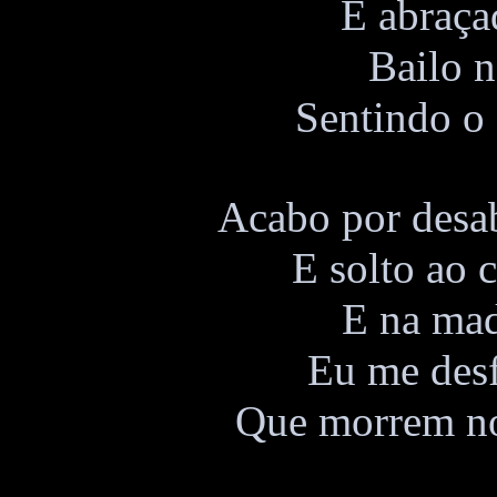
E abraça
Bailo 
Sentindo o 
Acabo por desab
E solto ao 
E na mad
Eu me desf
Que morrem no