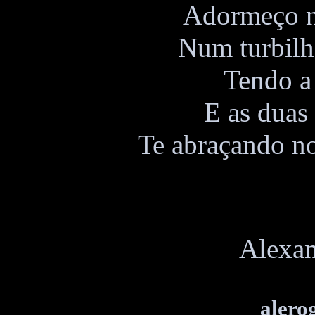
Adormeço n
Num turbilh
Tendo a
E as duas
Te abraçando n
Alexan
alero