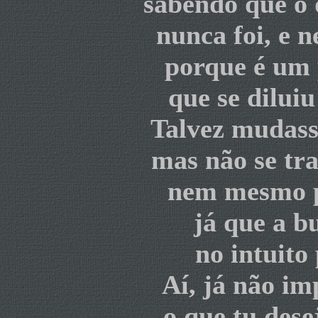
sabendo que o 
nunca foi, e 
porque é um 
que se diluiu 
Talvez mudass
mas não se tr
nem mesmo po
já que a b
no intuito 
Aí, já não im
o que tu dese