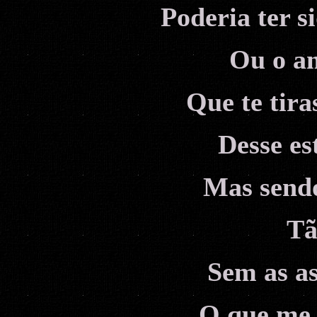
Poderia ter s
Ou o a
Que te tira
Desse es
Mas sendo
Tã
Sem as as
O que me 